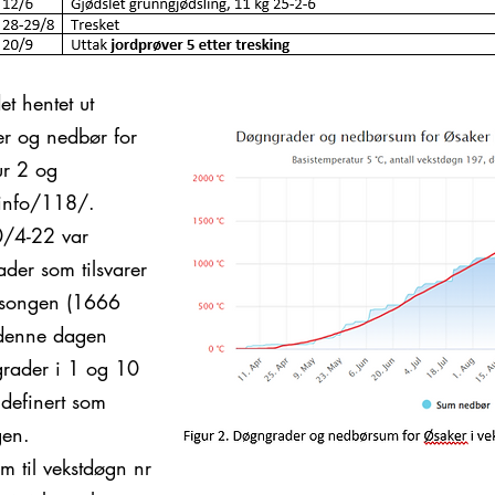
t hentet ut
r og nedbør for
ur 2 og
ninfo/118/.
0/4-22 var
der som tilsvarer
sesongen (1666
 denne dagen
grader i 1 og 10
definert som
gen.
om til vekstdøgn nr