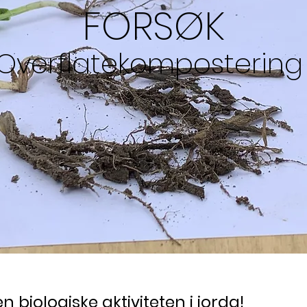
FORSØK
Overflatekompostering
n biologiske aktiviteten i jorda!