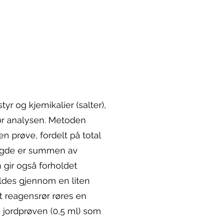
r og kjemikalier (salter),
ør analysen. Metoden
n prøve, fordelt på total
mengde er summen av
 gir også forholdet
åldes gjennom en liten
et reagensrør røres en
te jordprøven (0,5 ml) som