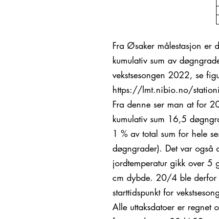
Fra Øsaker målestasjon er de
kumulativ sum av døgngrade
vekstsesongen 2022, se fig
https://lmt.nibio.no/statio
Fra denne ser man at for 2
kumulativ sum 16,5 døgngra
1 % av total sum for hele 
døgngrader). Det var også
jordtemperatur gikk over 5 
cm dybde. 20/4 ble derfor 
starttidspunkt for vekstseson
Alle uttaksdatoer er regnet 