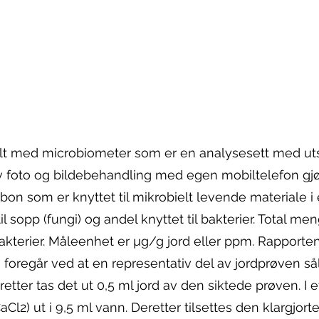
lt med microbiometer som er en analysesett med utsty
v foto og bildebehandling med egen mobiltelefon gj
n som er knyttet til mikrobielt levende materiale i e
l sopp (fungi) og andel knyttet til bakterier. Total 
terier. Måleenhet er µg/g jord eller ppm. Rapporten
n foregår ved at en representativ del av jordprøven s
retter tas det ut 0,5 ml jord av den siktede prøven. I 
aCl2) ut i 9,5 ml vann. Deretter tilsettes den klargjor