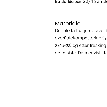
fra startdatoen 20/4-22 i sta
Materiale
Det ble tatt ut jordprøver 
overflatekompostering (5/5
(6/6-22) og etter treskin
de to siste. Data er vist i t