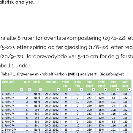
tistisk analyse.
fra alle 8 ruter før overflatekompostering (29/4-22), et
-22), etter spiring og før gjødsling (1/6-22), etter re
g (20/9-22). Jordprøvedybde var 5-10 cm for de 3 førs
abell 1 under.