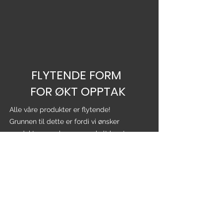
FLYTENDE FORM
FOR ØKT OPPTAK
Alle våre produkter er flytende!
Grunnen til dette er fordi vi ønsker
produkter som kroppen enkelt kan ta opp
og dermed lettere få utbytte av produktet.