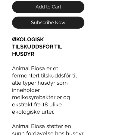
Add to Cart
Subscribe Now
ØKOLOGISK
TILSKUDDSFÔR TIL
HUSDYR
Animal Biosa er et
fermentert tilskuddsfôr til
alle typer husdyr som
inneholder
melkesyrebakterier og
ekstrakt fra 18 ulike
økologiske urter.
Animal Biosa støtter en
sunn fordøyelse hos husdyr