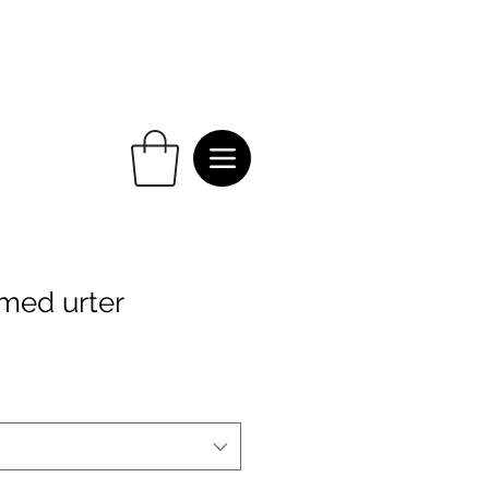
ed urter
e
e