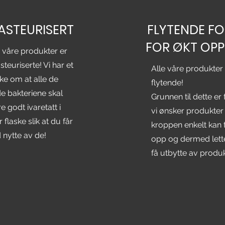
ASTEURISERT
FLYTENDE F
FOR ØKT OP
e våre produkter er
teuriserte! Vi har et
Alle våre produkter 
ke om at alle de
flytende!
e bakteriene skal
Grunnen til dette er 
 godt ivaretatt i
vi ønsker produkte
 flaske slik at du får
kroppen enkelt kan 
 nytte av de!
opp og dermed lett
få utbytte av produk