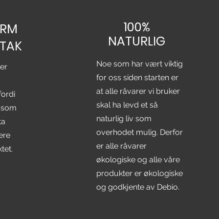
100%
ORM
NATURLIG
PTAK
Noe som har vært viktig
er
for oss siden starten er
at alle råvarer vi bruker
fordi
skal ha levd et så
r som
naturlig liv som
ta
overhodet mulig. Derfor
ere
er alle råvarer
tet.
økologiske og alle våre
produkter er økologiske
og godkjente av Debio.