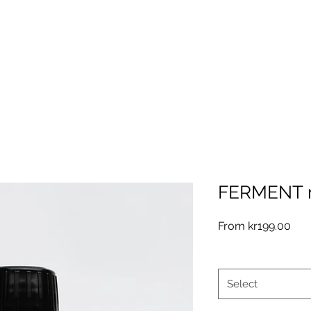
FERMENT m
Sal
From
kr199.00
Pric
Størrelse
*
Select