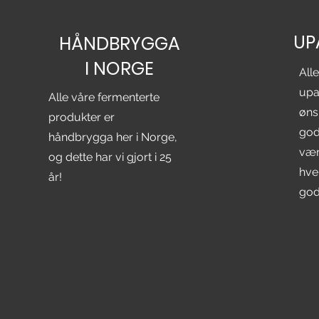
UP
HÅNDBRYGGA
I NORGE
All
upas
Alle våre fermenterte
øns
produkter er
god
håndbrygga her i Norge,
være
og dette har vi gjort i 25
hver
år!
god