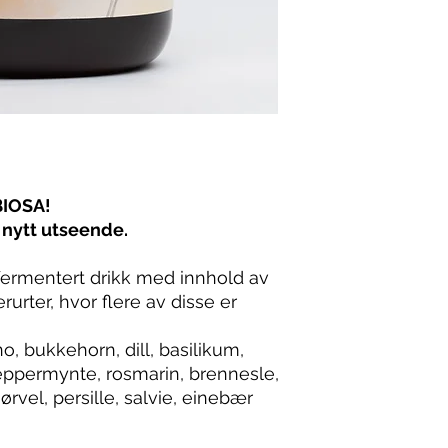
økologiske krydderur
 BIOSA!
nytt utseende.
fermentert drikk med innhold av
urter, hvor flere av disse er
o, bukkehorn, dill, basilikum,
 peppermynte, rosmarin, brennesle,
jørvel, persille, salvie, einebær