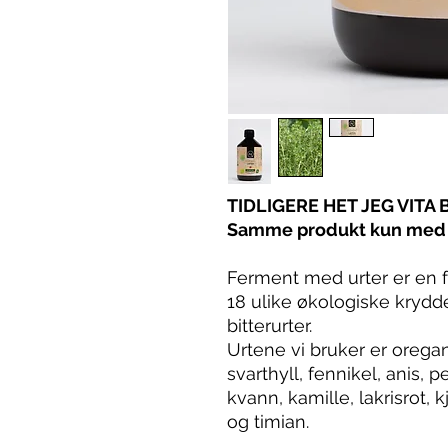
TIDLIGERE HET JEG VITA
Samme produkt kun med 
Ferment med urter er en 
18 ulike økologiske krydder
bitterurter.
Urtene vi bruker er oregan
svarthyll, fennikel, anis,
kvann, kamille, lakrisrot, k
og timian.