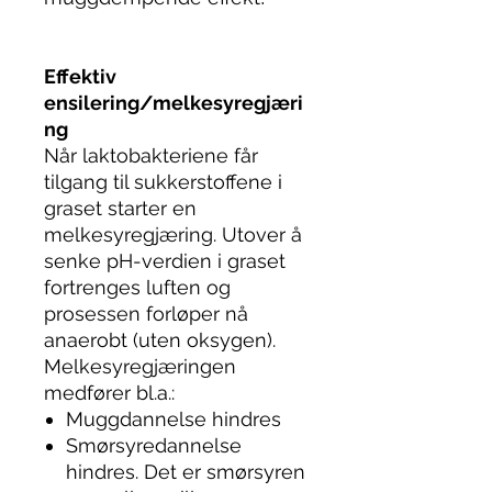
Effektiv
ensilering/melkesyregjæri
ng
Når laktobakteriene får
tilgang til sukkerstoffene i
graset starter en
melkesyregjæring. Utover å
senke pH-verdien i graset
fortrenges luften og
prosessen forløper nå
anaerobt (uten oksygen).
Melkesyregjæringen
medfører bl.a.:
Muggdannelse hindres
Smørsyredannelse
hindres. Det er smørsyren