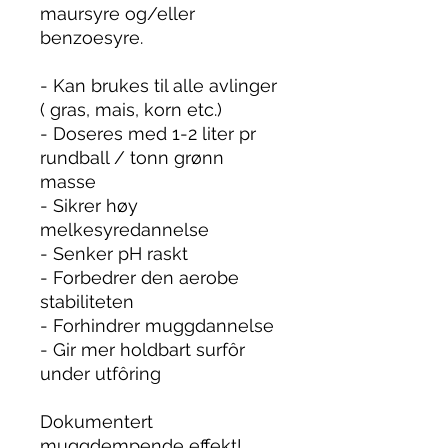
maursyre og/eller
benzoesyre.
- Kan brukes til alle avlinger
( gras, mais, korn etc.)
- Doseres med 1-2 liter pr
rundball / tonn grønn
masse
- Sikrer høy
melkesyredannelse
- Senker pH raskt
- Forbedrer den aerobe
stabiliteten
- Forhindrer muggdannelse
- Gir mer holdbart surfôr
under utfôring
Dokumentert
muggdempende effekt!