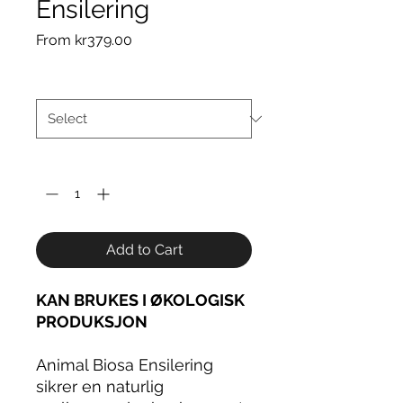
Ensilering
Sale
From
kr379.00
Price
Størrelse
*
Quantity
*
Add to Cart
KAN BRUKES I ØKOLOGISK
PRODUKSJON
Animal Biosa Ensilering
sikrer en naturlig