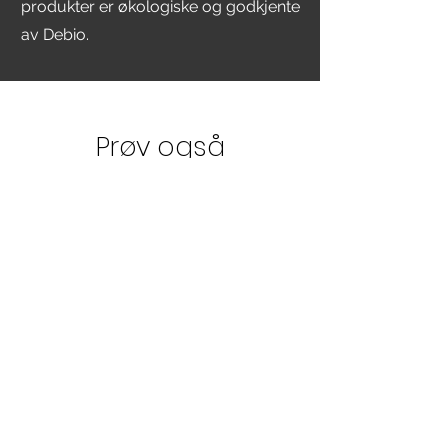
produkter er økologiske og godkjente
av Debio.
Prøv også