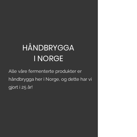
Ved angrep av sopp/insekter
sprayes eller dusjes plantene med
5% oppløsning annenhver dag. Dusj
til det dannes dråper på bladene.
Unngå å dusje i sterkt solskinn.
HÅNDBRYGGA
I NORGE
Alle våre fermenterte produkter er
håndbrygga her i Norge, og dette har vi
gjort i 25 år!