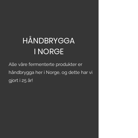
Streptococcus thermophilus,
Lactococcus lactis subsp. lactis,
Lactococcus lactis subsp. lactis
biov. diacetyllactis, Leuconostoc
pseudomesenteroides), økologisk
rårørsukker, økologisk rå melasse,
HÅNDBRYGGA
tørket økologisk hylleblomst
(sambucus nigra) 0,7% og tørket
I NORGE
økologiske krydderurter.
Alle våre fermenterte produkter er
håndbrygga her i Norge, og dette har vi
gjort i 25 år!