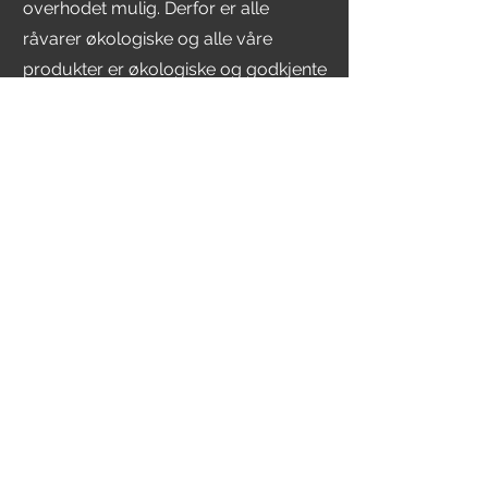
overhodet mulig. Derfor er alle
råvarer økologiske og alle våre
produkter er økologiske og godkjente
av Debio.
Prøv også