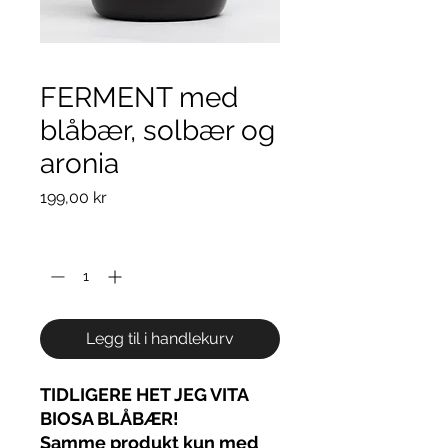
FERMENT med
blåbær, solbær og
aronia
Pris
199,00 kr
Antall
*
Legg til i handlekurv
TIDLIGERE HET JEG VITA
BIOSA BLÅBÆR!
Samme produkt kun med