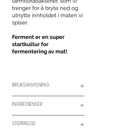
tarmflorabakterier, som vi
trenger for å bryte ned og
utnytte innholdet i maten vi
spiser.
Ferment er en super
startkultur for
fermentering av mat!
BRUKSANVISNING
Ta 1-2 spiseskjeer opptil 3 ganger
INGREDIENSER
om dagen, gjerne til mat. Mange
foretrekker å begynne med 1 teskje
for å venne magen til
Vann, økologisk råsaft av blåbær
STØRRELSE
melkesyrebakteriene. Inntaket kan
(7%), solbær (6%), økologisk
også økes om ønskelig.
podekultur med melkesyrebakterier